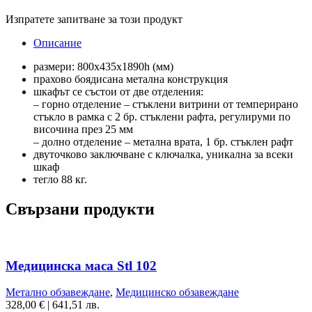
Изпратете запитване за този продукт
Описание
размери: 800х435х1890h (мм)
прахово боядисана метална конструкция
шкафът се състои от две отделения:
– горно отделение – стъклени витрини от темперирано
стъкло в рамка с 2 бр. стъклени рафта, регулируми по
височина през 25 мм
– долно отделение – метална врата, 1 бр. стъклен рафт
двуточково заключване с ключалка, уникална за всеки
шкаф
тегло 88 кг.
Свързани продукти
Медицинска маса Stl 102
Метално обзавеждане
,
Медицинско обзавеждане
328,00
€
|
641,51 лв.