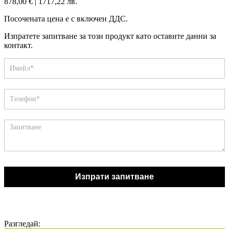
878,00
€
|
1717,22 лв.
Посочената цена е с включен ДДС.
Изпратете запитване за този продукт като оставите данни за
контакт.
Запитване
If
you
are
human,
leave
this
field
blank.
Изпрати запитване
Разгледай: