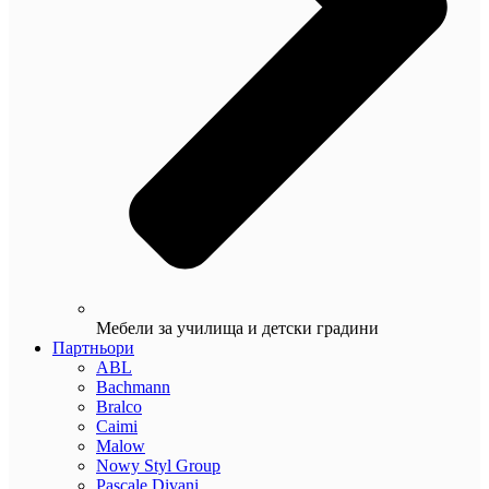
Мебели за училища и детски градини
Партньори
ABL
Bachmann
Bralco
Caimi
Malow
Nowy Styl Group
Pascale Divani