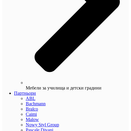
Мебели за училища и детски градини
Партньори
ABL
Bachmann
Bralco
Caimi
Malow
Nowy Styl Group
Pascale Divani