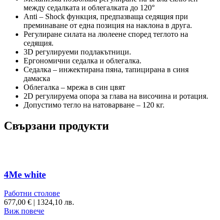
между седалката и облегалката до 120°
Anti – Shock функция, предпазваща седящия при
преминаване от една позиция на наклона в друга.
Регулиране силата на люлеене според теглото на
седящия.
3D регулируеми подлакътници.
Ергономични седалка и облегалка.
Седалка – инжектирана пяна, тапицирана в синя
дамаска
Облегалка – мрежа в син цвят
2D регулируема опора за глава на височина и ротация.
Допустимо тегло на натоварване – 120 кг.
Свързани продукти
4Me white
Работни столове
677,00
€
|
1324,10 лв.
Виж повече