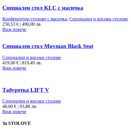
Специален стол KLC с масичка
Конферентни столове с масичка
,
Специални и високи столове
250,53
€
|
490,00 лв.
Виж повече
Специален стол Muvman Black Seat
Специални и високи столове
419,00
€
|
819,49 лв.
Виж повече
Табуретка LIFT V
Специални и високи столове
48,00
€
|
93,88 лв.
Виж повече
За STOLOVE