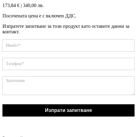
173,84
€
|
340,00 лв.
Посочената цена е с включен ДДС.
Изпратете запитване за този продукт като оставите данни за
контакт.
Запитване
If
you
are
human,
leave
this
field
blank.
Изпрати запитване