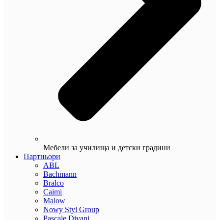
Мебели за училища и детски градини
Партньори
ABL
Bachmann
Bralco
Caimi
Malow
Nowy Styl Group
Pascale Divani