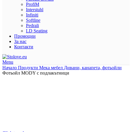
ProfiM
Interstuhl
Infiniti
Softline
Pedrali
LD Seating
Промоции
За нас
Контакти
Menu
Начало
Продукти
Мека мебел
Дивани, канапета, фотьойли
Фотьойл MODY с подлакътници