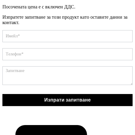
Посочената цена е с включен ДДС.
Изпратете запитване за този продукт като оставите данни за
контакт.
Запитване
If
you
are
human,
leave
this
field
blank.
Изпрати запитване