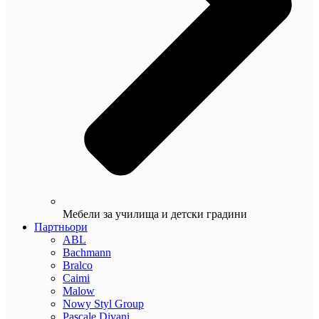
Мебели за училища и детски градини
Партньори
ABL
Bachmann
Bralco
Caimi
Malow
Nowy Styl Group
Pascale Divani