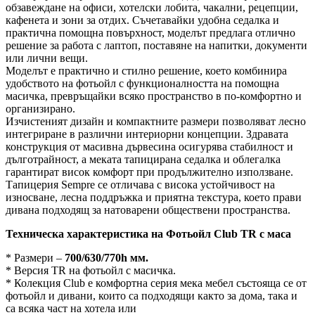
обзавеждане на офиси, хотелски лобита, чакални, рецепции,
кафенета и зони за отдих. Съчетавайки удобна седалка и
практична помощна повърхност, моделът предлага отлично
решение за работа с лаптоп, поставяне на напитки, документи
или лични вещи.
Моделът е практично и стилно решение, което комбинира
удобството на фотьойл с функционалността на помощна
масичка, превръщайки всяко пространство в по-комфортно и
организирано.
Изчистеният дизайн и компактните размери позволяват лесно
интегриране в различни интериорни концепции. Здравата
конструкция от масивна дървесина осигурява стабилност и
дълготрайност, а меката тапицирана седалка и облегалка
гарантират висок комфорт при продължително използване.
Тапицерия Sempre се отличава с висока устойчивост на
износване, лесна поддръжка и приятна текстура, което прави
дивана подходящ за натоварени обществени пространства.
Техническa характеристикa на Фотьойл Club TR с маса
* Размери –
700/630/770h мм.
* Версия TR на фотьойл с масичка.
* Колекция Club е комфортна серия мека мебел състояща се от
фотьойл и дивани, които са подходящи както за дома, така и
са всяка част на хотела или