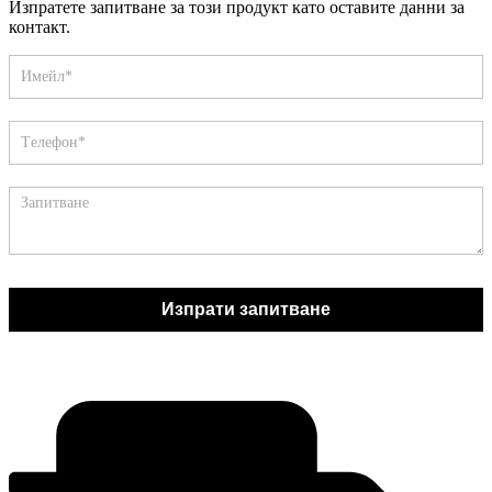
Изпратете запитване за този продукт като оставите данни за
контакт.
Запитване
If
you
are
human,
leave
this
field
blank.
Изпрати запитване