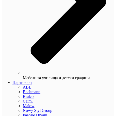
Мебели за училища и детски градини
Партньори
ABL
Bachmann
Bralco
Caimi
Malow
Nowy Styl Group
Pascale Divani