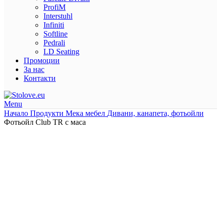
ProfiM
Interstuhl
Infiniti
Softline
Pedrali
LD Seating
Промоции
За нас
Контакти
Menu
Начало
Продукти
Мека мебел
Дивани, канапета, фотьойли
Фотьойл Club TR с маса