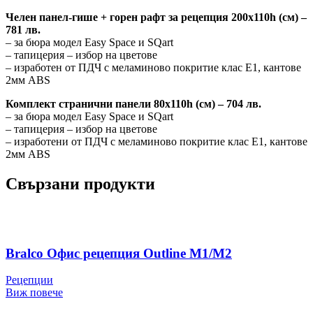
Челен панел-гише + горен рафт за рецепция 200х110h (см) –
781 лв.
– за бюра модел Easy Space и SQart
– тапицерия – избор на цветове
– изработен от ПДЧ с меламиново покритие клас Е1, кантове
2мм ABS
Комплект странични панели 80х110h (см) – 704 лв.
– за бюра модел Easy Space и SQart
– тапицерия – избор на цветове
– изработени от ПДЧ с меламиново покритие клас Е1, кантове
2мм ABS
Свързани продукти
Bralco Офис рецепция Outline M1/M2
Рецепции
Виж повече