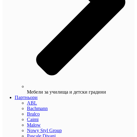
Мебели за училища и детски градини
Партньори
ABL
Bachmann
Bralco
Caimi
Malow
Nowy Styl Group
Pascale Divani