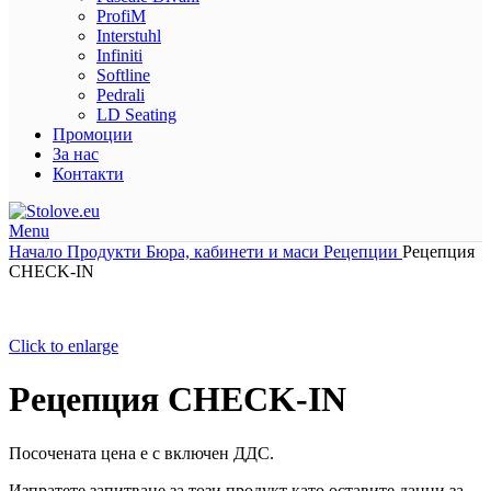
ProfiM
Interstuhl
Infiniti
Softline
Pedrali
LD Seating
Промоции
За нас
Контакти
Menu
Начало
Продукти
Бюра, кабинети и маси
Рецепции
Рецепция
CHECK-IN
Click to enlarge
Рецепция CHECK-IN
Посочената цена е с включен ДДС.
Изпратете запитване за този продукт като оставите данни за