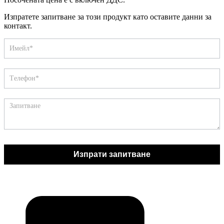
Изпратете запитване за този продукт като оставите данни за
контакт.
Запитване
If
you
are
human,
leave
this
field
blank.
Изпрати запитване