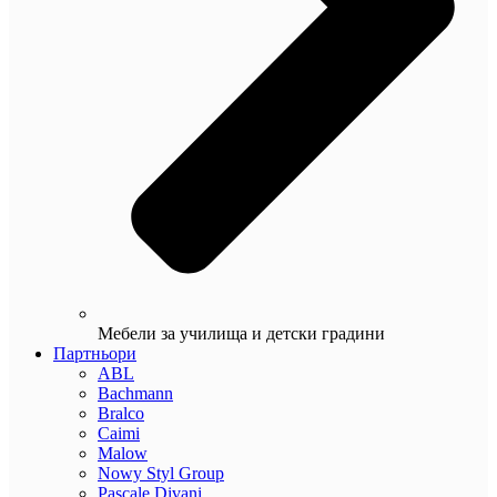
Мебели за училища и детски градини
Партньори
ABL
Bachmann
Bralco
Caimi
Malow
Nowy Styl Group
Pascale Divani