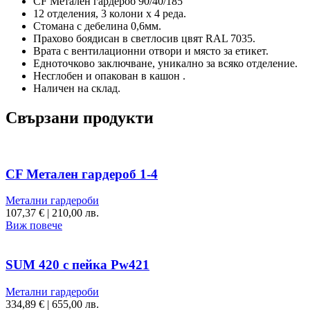
CF Метален гардероб 90/40/185
12 отделения, 3 колони х 4 реда.
Стомана с дебелина 0,6мм.
Прахово боядисан в светлосив цвят RAL 7035.
Врата с вентилационни отвори и място за етикет.
Едноточково заключване, уникално за всяко отделение.
Несглобен и опакован в кашон .
Наличен на склад.
Свързани продукти
CF Метален гардероб 1-4
Метални гардероби
107,37
€
|
210,00 лв.
Виж повече
SUM 420 с пейка Pw421
Метални гардероби
334,89
€
|
655,00 лв.