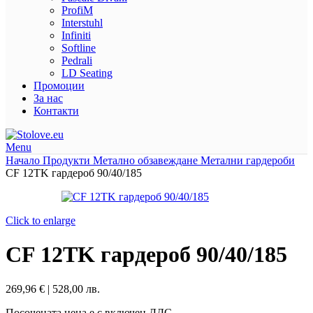
ProfiM
Interstuhl
Infiniti
Softline
Pedrali
LD Seating
Промоции
За нас
Контакти
Menu
Начало
Продукти
Метално обзавеждане
Метални гардероби
CF 12TK гардероб 90/40/185
Click to enlarge
CF 12TK гардероб 90/40/185
269,96
€
|
528,00 лв.
Посочената цена е с включен ДДС.