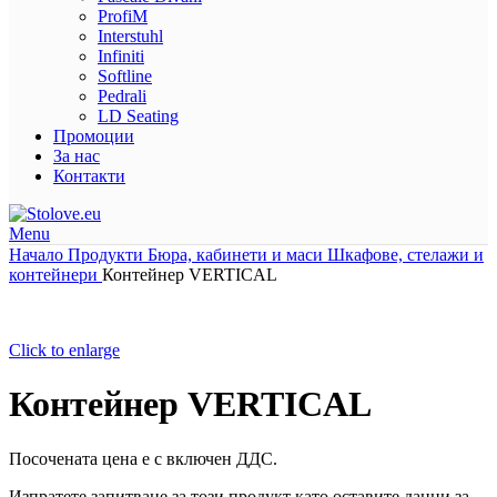
ProfiM
Interstuhl
Infiniti
Softline
Pedrali
LD Seating
Промоции
За нас
Контакти
Menu
Начало
Продукти
Бюра, кабинети и маси
Шкафове, стелажи и
контейнери
Контейнер VERTICAL
Click to enlarge
Контейнер VERTICAL
Посочената цена е с включен ДДС.
Изпратете запитване за този продукт като оставите данни за