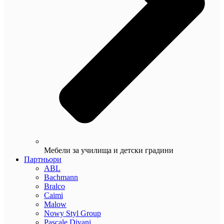
Мебели за училища и детски градини
Партньори
ABL
Bachmann
Bralco
Caimi
Malow
Nowy Styl Group
Pascale Divani