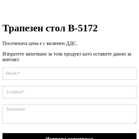
Трапезен стол B-5172
Посочената цена е с включен ДДС.
Изпратете запитване за този продукт като оставите данни за
контакт.
Запитване
If
you
are
human,
leave
this
field
blank.