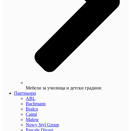
Мебели за училища и детски градини
Партньори
ABL
Bachmann
Bralco
Caimi
Malow
Nowy Styl Group
Pascale Divani