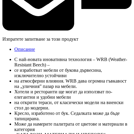
Изпратете запитване за този продукт
Описание
С най-новата иновативна технология – WRB (Weather-
Resistant Beech) –
се изработват мебели от букова дървесина,
изключително устойчиви
на атмосферни влияния. WRB дава огромна гъвкавост
на „уличния” пазар на мебели.
Хотели и ресторанти ще могат да използват по-
елегантни и удобни мебели
на открити тераси, от класически модели на виенски
стол до модерни.
Кресло, изработено от бук. Седалката може да бъде
тапицирана.
Може да намерите палитрата от цветове и материали в
категория