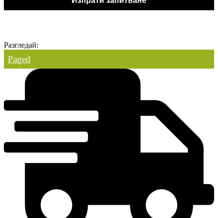
Изпрати запитване
Разгледай:
Paged