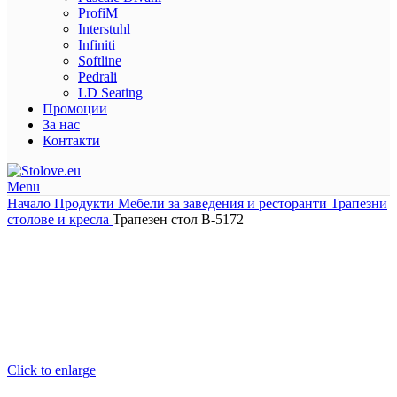
ProfiM
Interstuhl
Infiniti
Softline
Pedrali
LD Seating
Промоции
За нас
Контакти
Menu
Начало
Продукти
Мебели за заведения и ресторанти
Трапезни
столове и кресла
Трапезен стол B-5172
Click to enlarge